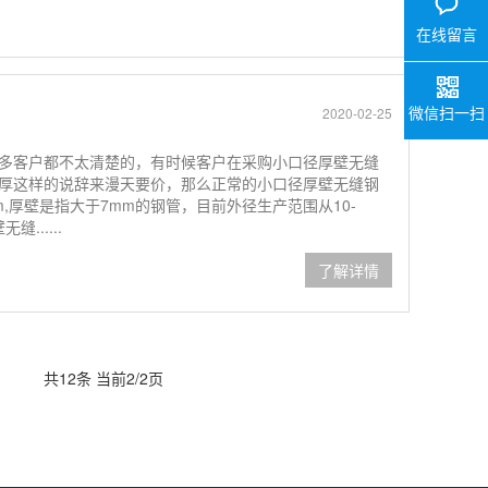
在线留言
微信扫一扫
2020-02-25
多客户都不太清楚的，有时候客户在采购小口径厚壁无缝
厚这样的说辞来漫天要价，那么正常的小口径厚壁无缝钢
,厚壁是指大于7mm的钢管，目前外径生产范围从10-
......
了解详情
共12条 当前2/2页